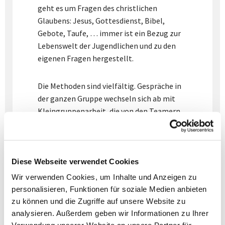
geht es um Fragen des christlichen
Glaubens: Jesus, Gottesdienst, Bibel,
Gebote, Taufe, … immer ist ein Bezug zur
Lebenswelt der Jugendlichen und zu den
eigenen Fragen hergestellt.
Die Methoden sind vielfältig. Gespräche in
der ganzen Gruppe wechseln sich ab mit
Kleingruppenarbeit, die von den Teamern
angeleitet wird. Es werden Texte gelesen,
aber auch gespielt und kreativ gestaltet.
Zentrale Texte des Glaubens lernen die
Konfirmanden auswendig.
Diese Webseite verwendet Cookies
Wir verwenden Cookies, um Inhalte und Anzeigen zu
Alle Gruppen treffen sich zu vier
personalisieren, Funktionen für soziale Medien anbieten
gemeinsamen Projekttagen. Jeweils an
zu können und die Zugriffe auf unsere Website zu
analysieren. Außerdem geben wir Informationen zu Ihrer
einem Samstag ist Zeit, an anderen Orten