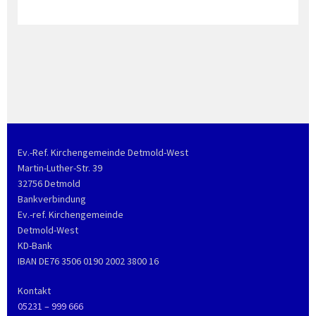
Ev.-Ref. Kirchengemeinde Detmold-West
Martin-Luther-Str. 39
32756 Detmold
Bankverbindung
Ev.-ref. Kirchengemeinde
Detmold-West
KD-Bank
IBAN DE76 3506 0190 2002 3800 16
Kontakt
05231 – 999 666