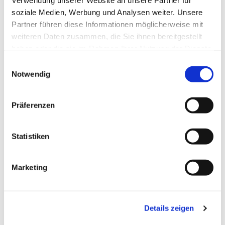
Verwendung unserer Website an unsere Partner für
etwas über den christlichen Glauben zu
soziale Medien, Werbung und Analysen weiter. Unsere
erfahren.
Partner führen diese Informationen möglicherweise mit
weiteren Daten zusammen, die Sie ihnen bereitgestellt
Die Höhepunkte für viele Konfirmanden
haben oder die sie im Rahmen Ihrer Nutzung der Dienste
sind schließlich die gemeinsamen
gesammelt haben.
Einwilligungsauswahl
Wochenendfahrten zu Beginn und am Ende
Notwendig
der Konfirmandenzeit. Gemeinschaft
erleben – das macht einfach Spaß!
Präferenzen
Weitere Informationen zur Konfirmation
finden Sie hier.
Statistiken
Marketing
Details zeigen