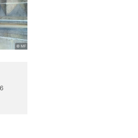
© MF
56