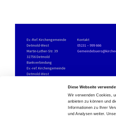
Ev.-Ref. Kirchengemeinde
Kontakt
Detmold-West
05231 – 999 666
Martin-Luther-Str. 39
Gemeindebuero@kirche
32756 Detmold
Bankverbindung
Ev.-ref. Kirchengemeinde
Detmold-West
KD-Bank
IBAN DE76 3506 0190 2002
Diese Webseite verwende
3800 16
Wir verwenden Cookies, um
anbieten zu können und di
Informationen zu Ihrer Ve
und Analysen weiter. Unse