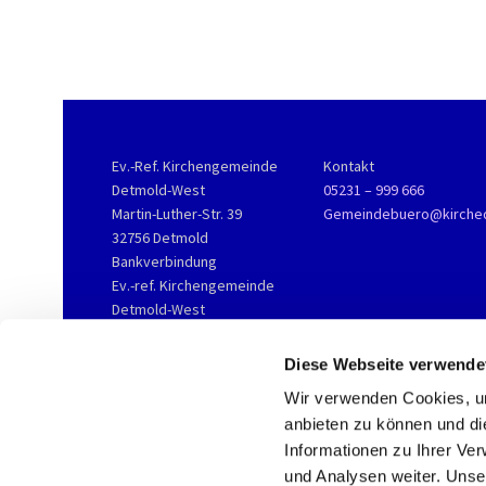
Ev.-Ref. Kirchengemeinde
Kontakt
Detmold-West
05231 – 999 666
Martin-Luther-Str. 39
Gemeindebuero@kirche
32756 Detmold
Bankverbindung
Ev.-ref. Kirchengemeinde
Detmold-West
KD-Bank
IBAN DE76 3506 0190 2002
Diese Webseite verwende
3800 16
Wir verwenden Cookies, um
anbieten zu können und di
Informationen zu Ihrer Ve
und Analysen weiter. Unse