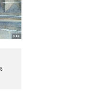
© MF
56