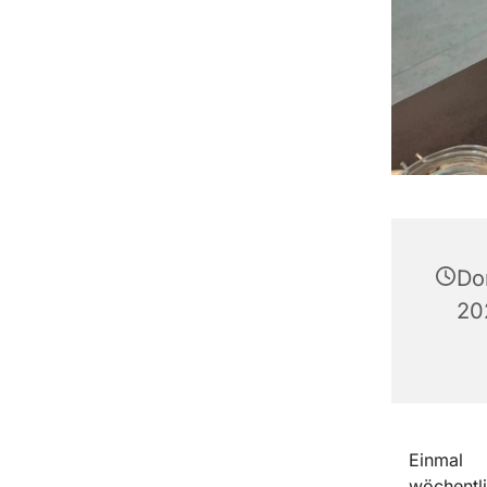
Do
20
Einmal
wöchentli