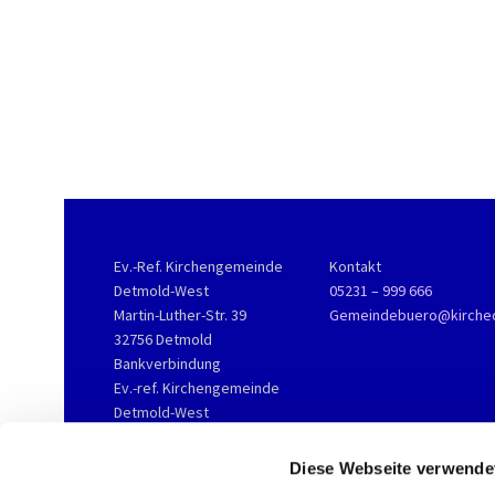
Ev.-Ref. Kirchengemeinde
Kontakt
Detmold-West
05231 – 999 666
Martin-Luther-Str. 39
Gemeindebuero@kirche
32756 Detmold
Bankverbindung
Ev.-ref. Kirchengemeinde
Detmold-West
KD-Bank
IBAN DE76 3506 0190 2002
Diese Webseite verwende
3800 16