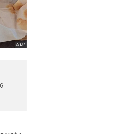
© MF
56
Gespräch z