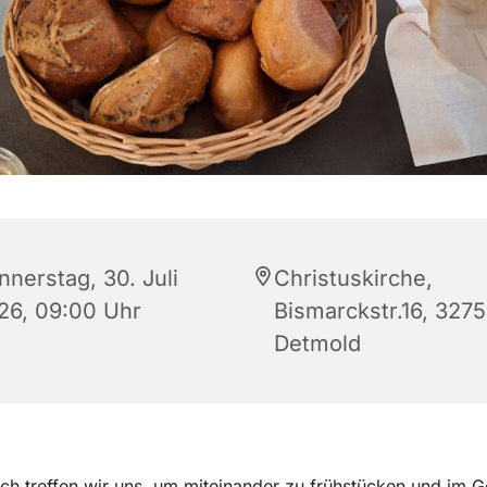
nnerstag, 30. Juli
Christuskirche,
26, 09:00 Uhr
Bismarckstr.16, 327
Detmold
ch treffen wir uns, um miteinander zu frühstücken und im 