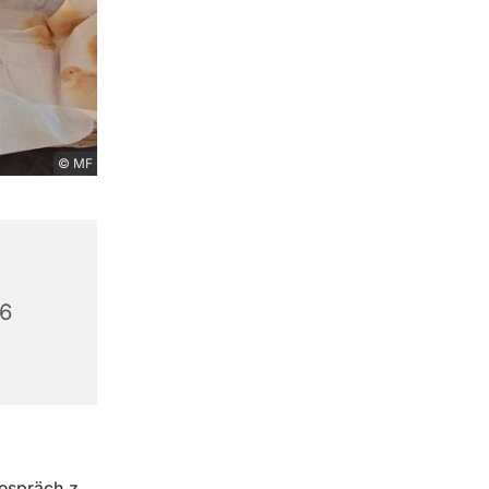
© MF
56
Gespräch z