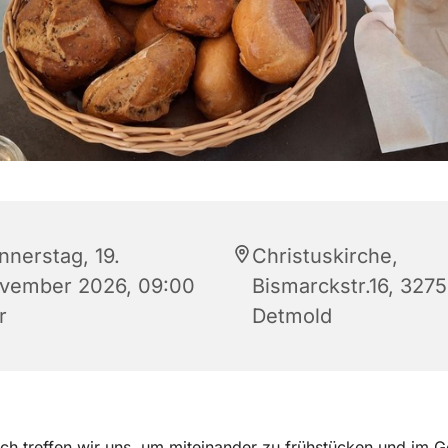
nnerstag, 19.
Christuskirche,
vember 2026, 09:00
Bismarckstr.16, 327
r
Detmold
ch treffen wir uns, um miteinander zu frühstücken und im 