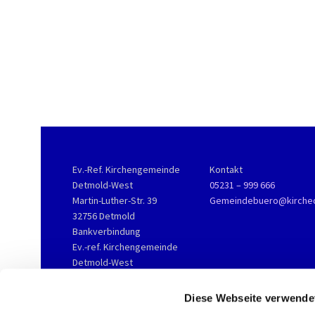
Ev.-Ref. Kirchengemeinde
Kontakt
Detmold-West
05231 – 999 666
Martin-Luther-Str. 39
Gemeindebuero@kirche
32756 Detmold
Bankverbindung
Ev.-ref. Kirchengemeinde
Detmold-West
KD-Bank
IBAN DE76 3506 0190 2002
Diese Webseite verwende
3800 16