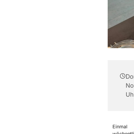
Do
No
Uh
Einmal
wöchentli