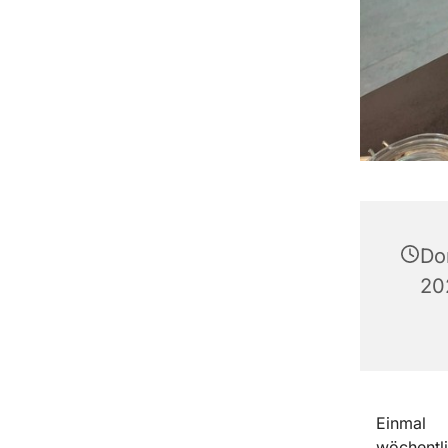
Do
20
Einmal
wöchentli