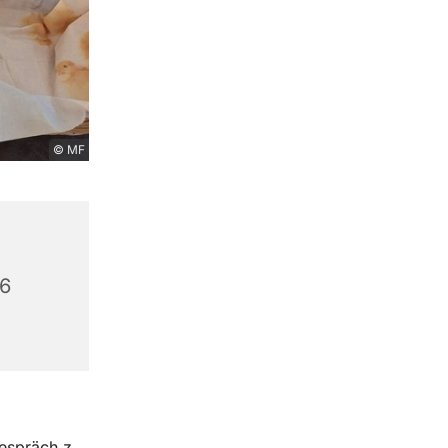
© MF
56
Gespräch z