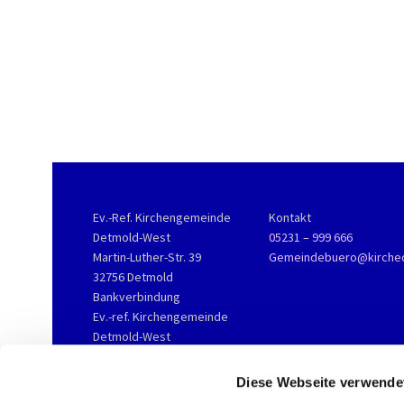
Ev.-Ref. Kirchengemeinde
Kontakt
Detmold-West
05231 – 999 666
Martin-Luther-Str. 39
Gemeindebuero@kirche
32756 Detmold
Bankverbindung
Ev.-ref. Kirchengemeinde
Detmold-West
KD-Bank
IBAN DE76 3506 0190 2002
Diese Webseite verwende
3800 16