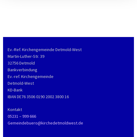
Ev.-Ref. Kirchengemeinde Detmold-West
Martin-Luther-Str. 39
32756 Detmold
Bankverbindung
Ev.-ref. Kirchengemeinde
Detmold-West
KD-Bank
IBAN DE76 3506 0190 2002 3800 16
Kontakt
05231 – 999 666
Gemeindebuero@kirchedetmoldwest.de