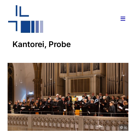
Kantorei, Probe
© ic