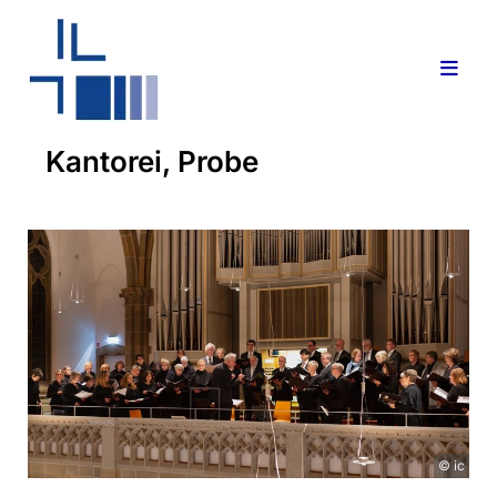
Kantorei, Probe
© ic