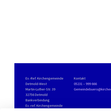
Ev.-Ref. Kirchengemeinde
Kontakt
Detmold-West
05231 – 999 666
Martin-Luther-Str. 39
Gemeindebuero@kirche
32756 Detmold
Bankverbindung
Ev.-ref. Kirchengemeinde
Detmold-West