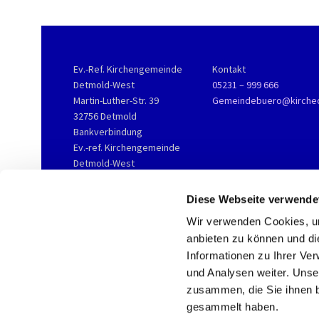
Ev.-Ref. Kirchengemeinde
Kontakt
Detmold-West
05231 – 999 666
Martin-Luther-Str. 39
Gemeindebuero@kirche
32756 Detmold
Bankverbindung
Ev.-ref. Kirchengemeinde
Detmold-West
KD-Bank
IBAN DE76 3506 0190 2002
Diese Webseite verwende
3800 16
Wir verwenden Cookies, um
anbieten zu können und di
Informationen zu Ihrer Ve
und Analysen weiter. Unse
zusammen, die Sie ihnen b
gesammelt haben.