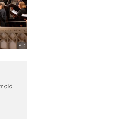
© ic
r
tmold