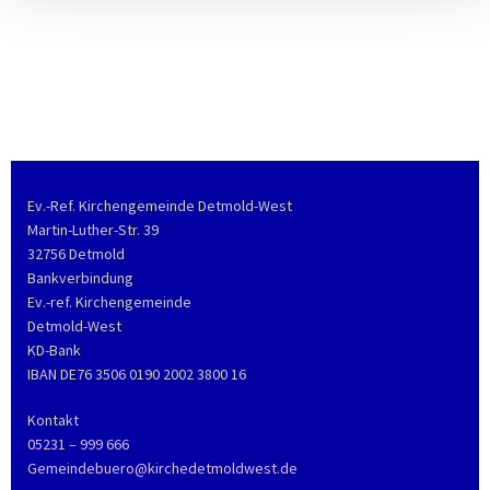
Ev.-Ref. Kirchengemeinde Detmold-West
Martin-Luther-Str. 39
32756 Detmold
Bankverbindung
Ev.-ref. Kirchengemeinde
Detmold-West
KD-Bank
IBAN DE76 3506 0190 2002 3800 16
Kontakt
05231 – 999 666
Gemeindebuero@kirchedetmoldwest.de