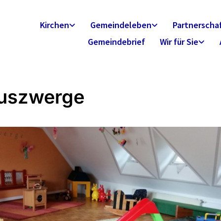
Kirchen
Gemeindeleben
Partnerscha
Gemeindebrief
Wir für Sie
uszwerge