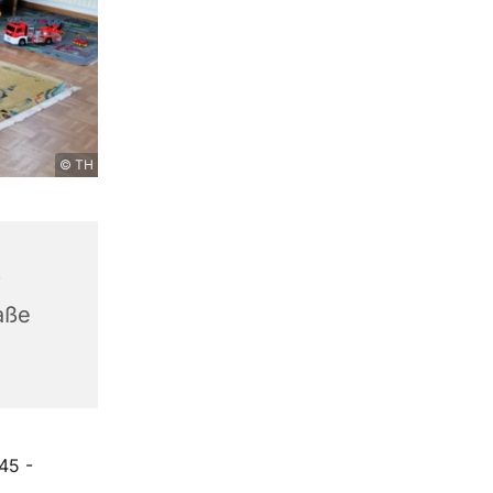
© TH
r
aße
45 -