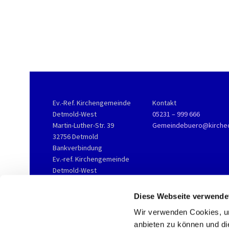
Ev.-Ref. Kirchengemeinde
Kontakt
Detmold-West
05231 – 999 666
Martin-Luther-Str. 39
Gemeindebuero@kirche
32756 Detmold
Bankverbindung
Ev.-ref. Kirchengemeinde
Detmold-West
KD-Bank
IBAN DE76 3506 0190 2002
Diese Webseite verwende
3800 16
Wir verwenden Cookies, um
anbieten zu können und di