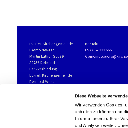
Ev.-Ref. Kirchengemeinde
Kontakt
Detmold-West
05231 – 999 666
Martin-Luther-Str. 39
Gemeindebuero@kirche
32756 Detmold
Bankverbindung
Ev.-ref. Kirchengemeinde
Detmold-West
KD-Bank
IBAN DE76 3506 0190 2002
Diese Webseite verwende
3800 16
Wir verwenden Cookies, um
anbieten zu können und di
Informationen zu Ihrer Ve
und Analysen weiter. Unse