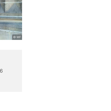
© MF
56