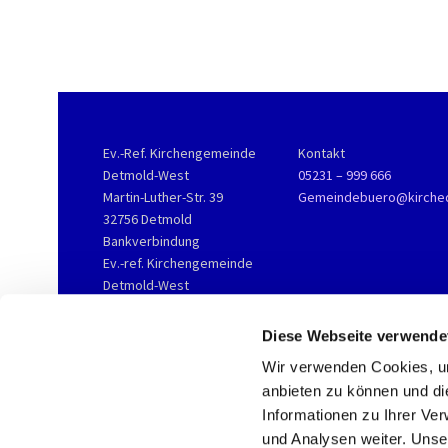
Ev.-Ref. Kirchengemeinde
Kontakt
Detmold-West
05231 – 999 666
Martin-Luther-Str. 39
Gemeindebuero@kirche
32756 Detmold
Bankverbindung
Ev.-ref. Kirchengemeinde
Detmold-West
KD-Bank
IBAN DE76 3506 0190 2002
Diese Webseite verwende
3800 16
Wir verwenden Cookies, um
anbieten zu können und di
Informationen zu Ihrer Ve
und Analysen weiter. Unse