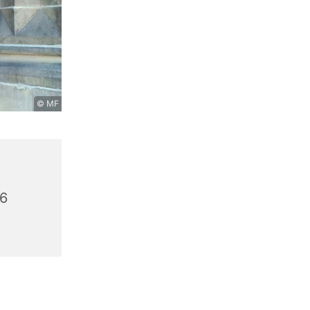
© MF
56