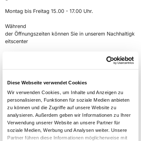
Montag bis Freitag 15.00 - 17.00 Uhr.
Während
der Öffnungszeiten können Sie in unserem Nachhaltigk
eitscenter
im Haupteingangsbereich Korken, Kronkorken
und Twist-off-Deckel, Brillen-
und Hörgeräte, Handys, Alu und Briefmarken abgeben.
Hinter der 2. Tür
Diese Webseite verwendet Cookies
Wir verwenden Cookies, um Inhalte und Anzeigen zu
an
personalisieren, Funktionen für soziale Medien anbieten
der Bismarckstr. verbirgt sich unsere Sammelstelle Klei
zu können und die Zugriffe auf unsere Website zu
derspenden.
analysieren. Außerdem geben wir Informationen zu Ihrer
Verwendung unserer Website an unsere Partner für
soziale Medien, Werbung und Analysen weiter. Unsere
Partner führen diese Informationen möglicherweise mit