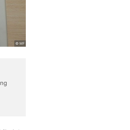
© MF
ang