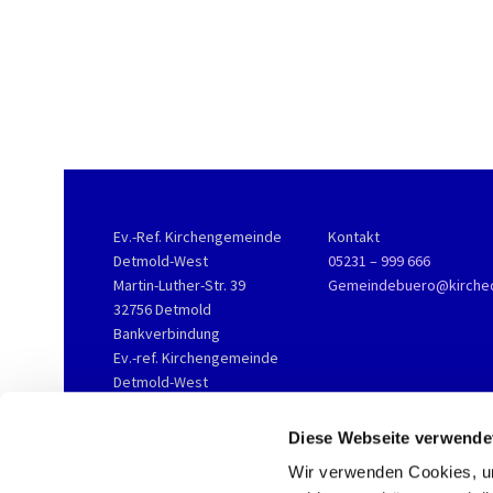
Ev.-Ref. Kirchengemeinde
Kontakt
Detmold-West
05231 – 999 666
Martin-Luther-Str. 39
Gemeindebuero@kirche
32756 Detmold
Bankverbindung
Ev.-ref. Kirchengemeinde
Detmold-West
KD-Bank
IBAN DE76 3506 0190 2002
Diese Webseite verwende
3800 16
Wir verwenden Cookies, um