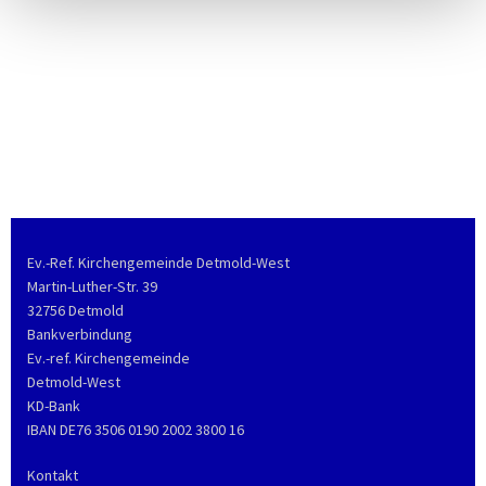
Ev.-Ref. Kirchengemeinde Detmold-West
Martin-Luther-Str. 39
32756 Detmold
Bankverbindung
Ev.-ref. Kirchengemeinde
Detmold-West
KD-Bank
IBAN DE76 3506 0190 2002 3800 16
Kontakt