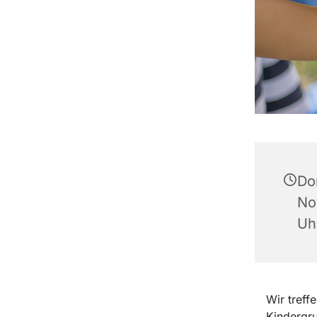
Do
No
Uh
Wir treff
Kindergru