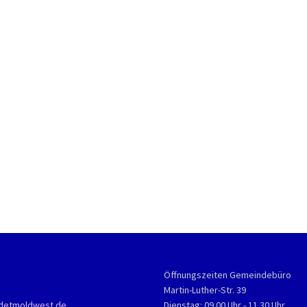
Öffnungszeiten Gemeindebüro
Martin-Luther-Str. 39
detmoldwest.de
Dienstag: 09.00 Uhr - 11.30 Uhr