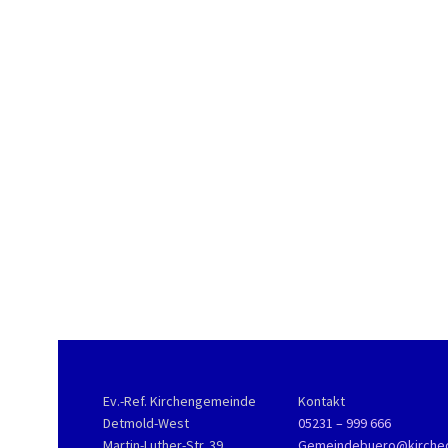
Ev.-Ref. Kirchengemeinde
Kontakt
Detmold-West
05231 – 999 666
Martin-Luther-Str. 39
Gemeindebuero@kirche