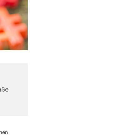
r
aße
amen