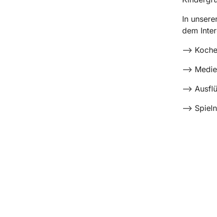
In unsere
dem Inter
--> Koch
--> Medi
--> Ausfl
--> Spiel