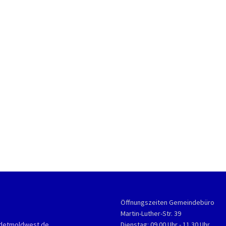
Öffnungszeiten Gemeindebüro
Martin-Luther-Str. 39
detmoldwest.de
Dienstag: 09.00 Uhr - 11.30 Uhr