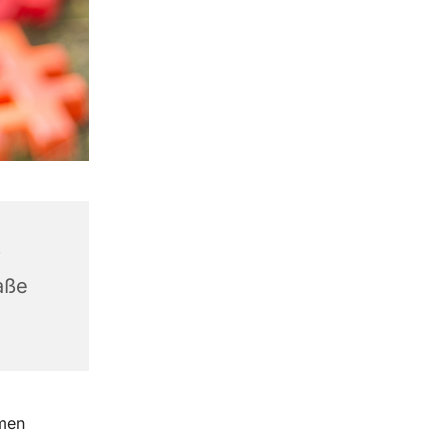
r
aße
amen