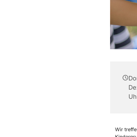
Do
De
Uh
Wir treff
Kindergru