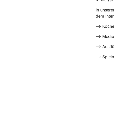
In unsere
dem Inter
--> Koch
--> Medi
--> Ausfl
--> Spiel