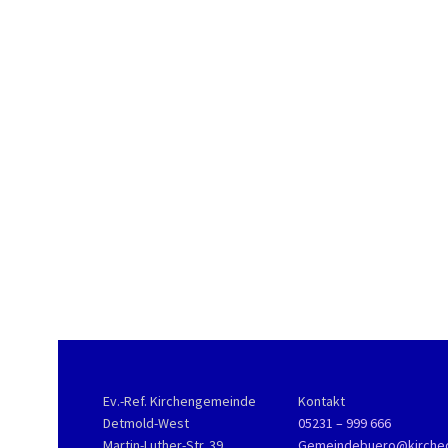
Ev.-Ref. Kirchengemeinde
Kontakt
Detmold-West
05231 – 999 666
Martin-Luther-Str. 39
Gemeindebuero@kirche