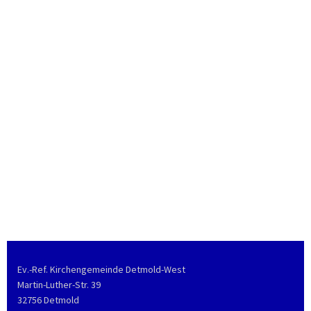
Ev.-Ref. Kirchengemeinde Detmold-West
Martin-Luther-Str. 39
32756 Detmold