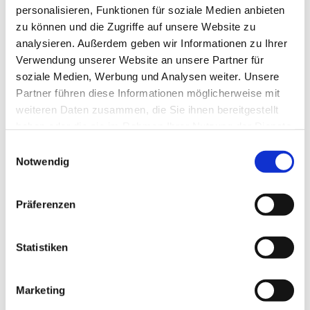
personalisieren, Funktionen für soziale Medien anbieten
Wenn du Fragen oder Anregungen hast, hat ein
zu können und die Zugriffe auf unsere Website zu
offenes Ohr für dich:
analysieren. Außerdem geben wir Informationen zu Ihrer
Verwendung unserer Website an unsere Partner für
Mario Planken Mail:
mario.planken@gmx.de
soziale Medien, Werbung und Analysen weiter. Unsere
Tel.: 01758166068
Partner führen diese Informationen möglicherweise mit
weiteren Daten zusammen, die Sie ihnen bereitgestellt
haben oder die sie im Rahmen Ihrer Nutzung der Dienste
gesammelt haben.
Einwilligungsauswahl
Notwendig
Präferenzen
Statistiken
Marketing