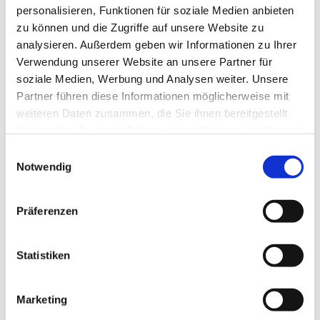
personalisieren, Funktionen für soziale Medien anbieten
Wenn du Fragen oder Anregungen hast, hat ein
zu können und die Zugriffe auf unsere Website zu
offenes Ohr für dich:
analysieren. Außerdem geben wir Informationen zu Ihrer
Verwendung unserer Website an unsere Partner für
Mario Planken Mail:
mario.planken@gmx.de
soziale Medien, Werbung und Analysen weiter. Unsere
Tel.: 01758166068
Partner führen diese Informationen möglicherweise mit
weiteren Daten zusammen, die Sie ihnen bereitgestellt
haben oder die sie im Rahmen Ihrer Nutzung der Dienste
gesammelt haben.
Einwilligungsauswahl
Notwendig
Präferenzen
Statistiken
Marketing