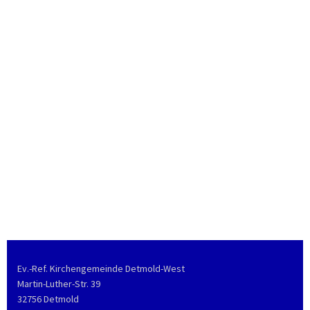
Ev.-Ref. Kirchengemeinde Detmold-West
Martin-Luther-Str. 39
32756 Detmold