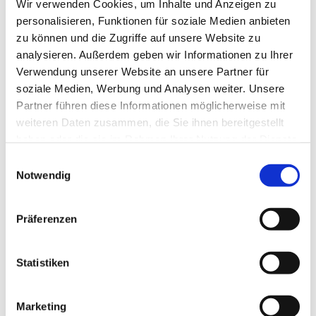
Detmold.
Wir verwenden Cookies, um Inhalte und Anzeigen zu
personalisieren, Funktionen für soziale Medien anbieten
Wenn du Fragen oder Anregungen hast, hat ein
zu können und die Zugriffe auf unsere Website zu
offenes Ohr für dich:
analysieren. Außerdem geben wir Informationen zu Ihrer
Verwendung unserer Website an unsere Partner für
Mario Planken Mail:
mario.planken@gmx.de
soziale Medien, Werbung und Analysen weiter. Unsere
Tel.: 01758166068
Partner führen diese Informationen möglicherweise mit
weiteren Daten zusammen, die Sie ihnen bereitgestellt
haben oder die sie im Rahmen Ihrer Nutzung der Dienste
gesammelt haben.
Einwilligungsauswahl
Notwendig
Präferenzen
Statistiken
Marketing