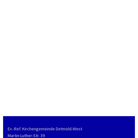
Ev.-Ref. Kirchengemeinde Detmold-West
Martin-Luther-Str. 39