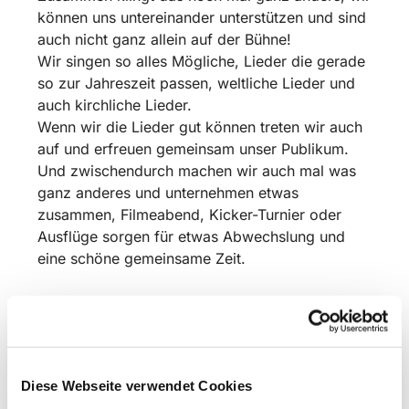
können uns untereinander unterstützen und sind
auch nicht ganz allein auf der Bühne!
Wir singen so alles Mögliche, Lieder die gerade
so zur Jahreszeit passen, weltliche Lieder und
auch kirchliche Lieder.
Wenn wir die Lieder gut können treten wir auch
auf und erfreuen gemeinsam unser Publikum.
Und zwischendurch machen wir auch mal was
ganz anderes und unternehmen etwas
zusammen, Filmeabend, Kicker-Turnier oder
Ausflüge sorgen für etwas Abwechslung und
eine schöne gemeinsame Zeit.
Komm doch einfach dazu, guck es dir an und
sing mit!
Wir proben in der Schulzeit freitags um 17 Uhr
Diese Webseite verwendet Cookies
in der Christuskirche Bismarkstraße. 16 in