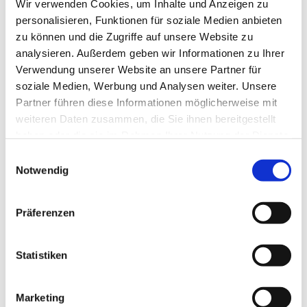
Detmold.
Wir verwenden Cookies, um Inhalte und Anzeigen zu
personalisieren, Funktionen für soziale Medien anbieten
Wenn du Fragen oder Anregungen hast, hat ein
zu können und die Zugriffe auf unsere Website zu
offenes Ohr für dich:
analysieren. Außerdem geben wir Informationen zu Ihrer
Verwendung unserer Website an unsere Partner für
Mario Planken Mail:
mario.planken@gmx.de
soziale Medien, Werbung und Analysen weiter. Unsere
Tel.: 01758166068
Partner führen diese Informationen möglicherweise mit
weiteren Daten zusammen, die Sie ihnen bereitgestellt
haben oder die sie im Rahmen Ihrer Nutzung der Dienste
gesammelt haben.
Einwilligungsauswahl
Notwendig
Präferenzen
Statistiken
Marketing