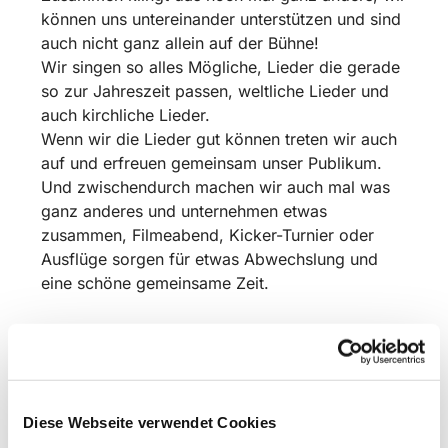
können uns untereinander unterstützen und sind
auch nicht ganz allein auf der Bühne!
Wir singen so alles Mögliche, Lieder die gerade
so zur Jahreszeit passen, weltliche Lieder und
auch kirchliche Lieder.
Wenn wir die Lieder gut können treten wir auch
auf und erfreuen gemeinsam unser Publikum.
Und zwischendurch machen wir auch mal was
ganz anderes und unternehmen etwas
zusammen, Filmeabend, Kicker-Turnier oder
Ausflüge sorgen für etwas Abwechslung und
eine schöne gemeinsame Zeit.
Komm doch einfach dazu, guck es dir an und
sing mit!
Wir proben in der Schulzeit freitags um 17 Uhr
Diese Webseite verwendet Cookies
in der Christuskirche Bismarkstraße. 16 in