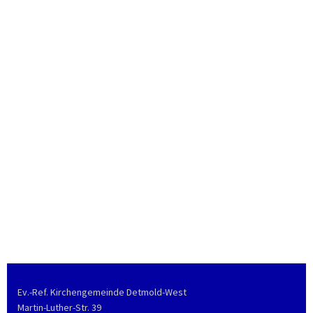
Ev.-Ref. Kirchengemeinde Detmold-West
Martin-Luther-Str. 39