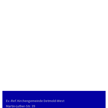
Ev.-Ref. Kirchengemeinde Detmold-West
Martin-Luther-Str. 39