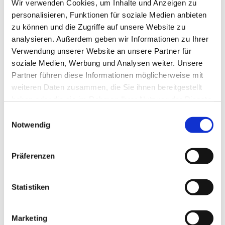
Detmold.
Wir verwenden Cookies, um Inhalte und Anzeigen zu
personalisieren, Funktionen für soziale Medien anbieten
Wenn du Fragen oder Anregungen hast, hat ein
zu können und die Zugriffe auf unsere Website zu
offenes Ohr für dich:
analysieren. Außerdem geben wir Informationen zu Ihrer
Verwendung unserer Website an unsere Partner für
Mario Planken Mail:
mario.planken@gmx.de
soziale Medien, Werbung und Analysen weiter. Unsere
Tel.: 01758166068
Partner führen diese Informationen möglicherweise mit
weiteren Daten zusammen, die Sie ihnen bereitgestellt
haben oder die sie im Rahmen Ihrer Nutzung der Dienste
gesammelt haben.
Einwilligungsauswahl
Notwendig
Präferenzen
Statistiken
Marketing