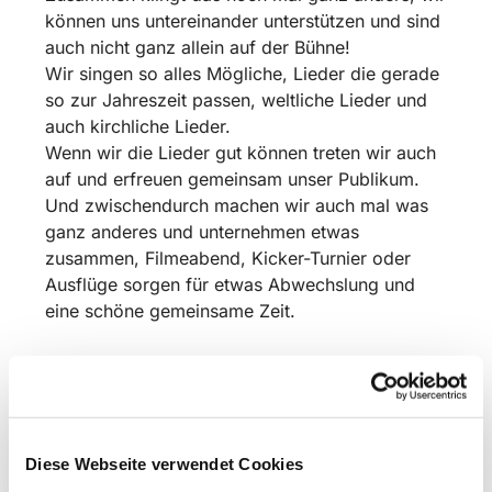
können uns untereinander unterstützen und sind
auch nicht ganz allein auf der Bühne!
Wir singen so alles Mögliche, Lieder die gerade
so zur Jahreszeit passen, weltliche Lieder und
auch kirchliche Lieder.
Wenn wir die Lieder gut können treten wir auch
auf und erfreuen gemeinsam unser Publikum.
Und zwischendurch machen wir auch mal was
ganz anderes und unternehmen etwas
zusammen, Filmeabend, Kicker-Turnier oder
Ausflüge sorgen für etwas Abwechslung und
eine schöne gemeinsame Zeit.
Komm doch einfach dazu, guck es dir an und
sing mit!
Wir proben in der Schulzeit freitags um 17 Uhr
Diese Webseite verwendet Cookies
in der Christuskirche Bismarkstraße. 16 in