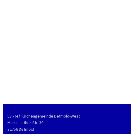
Ev.-Ref. Kirchengemeinde Detmold-West
Martin-Luther-Str. 39
32756 Detmold