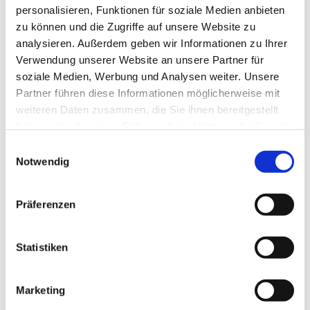
personalisieren, Funktionen für soziale Medien anbieten
Wenn du Fragen oder Anregungen hast, hat ein
zu können und die Zugriffe auf unsere Website zu
offenes Ohr für dich:
analysieren. Außerdem geben wir Informationen zu Ihrer
Verwendung unserer Website an unsere Partner für
Mario Planken Mail:
mario.planken@gmx.de
soziale Medien, Werbung und Analysen weiter. Unsere
Tel.: 01758166068
Partner führen diese Informationen möglicherweise mit
weiteren Daten zusammen, die Sie ihnen bereitgestellt
haben oder die sie im Rahmen Ihrer Nutzung der Dienste
gesammelt haben.
Einwilligungsauswahl
Notwendig
Präferenzen
Statistiken
Marketing