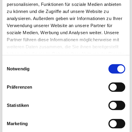
personalisieren, Funktionen für soziale Medien anbieten
Wenn du Fragen oder Anregungen hast, hat ein
zu können und die Zugriffe auf unsere Website zu
offenes Ohr für dich:
analysieren. Außerdem geben wir Informationen zu Ihrer
Verwendung unserer Website an unsere Partner für
Mario Planken Mail:
mario.planken@gmx.de
soziale Medien, Werbung und Analysen weiter. Unsere
Tel.: 01758166068
Partner führen diese Informationen möglicherweise mit
weiteren Daten zusammen, die Sie ihnen bereitgestellt
haben oder die sie im Rahmen Ihrer Nutzung der Dienste
gesammelt haben.
Einwilligungsauswahl
Notwendig
Präferenzen
Statistiken
Marketing