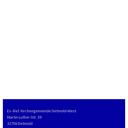
Ev.-Ref. Kirchengemeinde Detmold-West
Martin-Luther-Str. 39
32756 Detmold