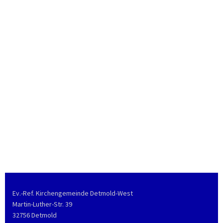
Ev.-Ref. Kirchengemeinde Detmold-West
Martin-Luther-Str. 39
32756 Detmold