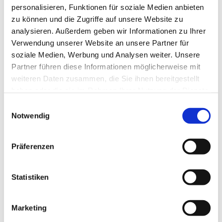
personalisieren, Funktionen für soziale Medien anbieten
Wenn du Fragen oder Anregungen hast, hat ein
zu können und die Zugriffe auf unsere Website zu
offenes Ohr für dich:
analysieren. Außerdem geben wir Informationen zu Ihrer
Verwendung unserer Website an unsere Partner für
Mario Planken Mail:
mario.planken@gmx.de
soziale Medien, Werbung und Analysen weiter. Unsere
Tel.: 01758166068
Partner führen diese Informationen möglicherweise mit
weiteren Daten zusammen, die Sie ihnen bereitgestellt
haben oder die sie im Rahmen Ihrer Nutzung der Dienste
gesammelt haben.
Einwilligungsauswahl
Notwendig
Präferenzen
Statistiken
Marketing