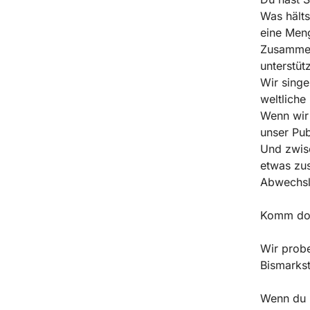
Was hält
eine Men
Zusammen
unterstüt
Wir singe
weltliche
Wenn wir 
unser Pub
Und zwis
etwas zus
Abwechsl
Komm doch
Wir probe
Bismarkst
Wenn du F