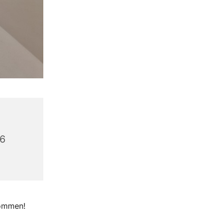
56
kommen!