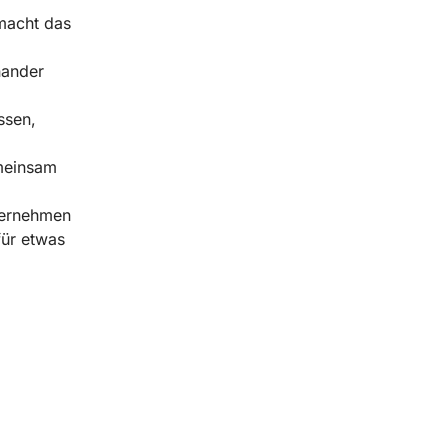
macht das
nander
ssen,
emeinsam
ternehmen
für etwas