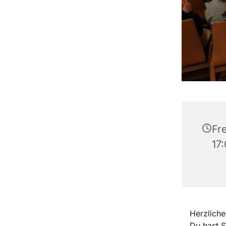
Fr
17
Herzlich
Du hast 