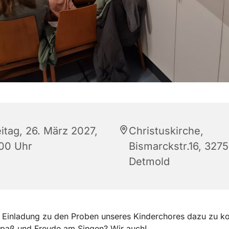
eitag, 26. März 2027,
Christuskirche,
:00 Uhr
Bismarckstr.16, 327
Detmold
e Einladung zu den Proben unseres Kinderchores dazu zu 
Spaß und Freude am Singen? Wir auch!