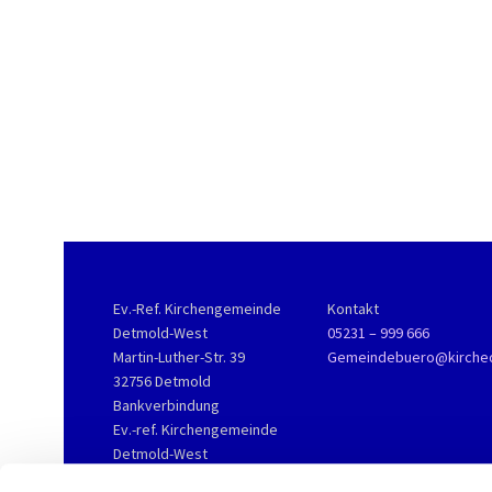
Ev.-Ref. Kirchengemeinde
Kontakt
Detmold-West
05231 – 999 666
Martin-Luther-Str. 39
Gemeindebuero@kirche
32756 Detmold
Bankverbindung
Ev.-ref. Kirchengemeinde
Detmold-West
KD-Bank