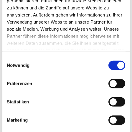
personalisieren, Funktionen für soziale Medien anbieten
Engagement führte ihn zu verschiedenen
zu können und die Zugriffe auf unsere Website zu
Klöstern, wo er als Dozent und Leiter
analysieren. Außerdem geben wir Informationen zu Ihrer
Workshops betreibt: U.a. in Coesfeld, Loccum,
Verwendung unserer Website an unsere Partner für
Möllenbeck, Burg Sternberg oder Burg
soziale Medien, Werbung und Analysen weiter. Unsere
Blankenheim.
Partner führen diese Informationen möglicherweise mit
weiteren Daten zusammen, die Sie ihnen bereitgestellt
haben oder die sie im Rahmen Ihrer Nutzung der Dienste
gesammelt haben.
Einwilligungsauswahl
Notwendig
Präferenzen
Statistiken
Marketing