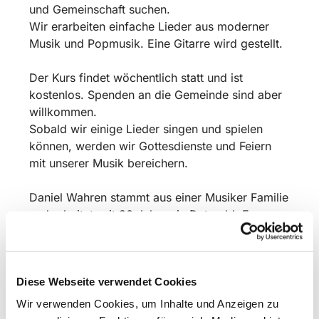
und Gemeinschaft suchen.
Wir erarbeiten einfache Lieder aus moderner
Musik und Popmusik. Eine Gitarre wird gestellt.
Der Kurs findet wöchentlich statt und ist
kostenlos. Spenden an die Gemeinde sind aber
willkommen.
Sobald wir einige Lieder singen und spielen
können, werden wir Gottesdienste und Feiern
mit unserer Musik bereichern.
Daniel Wahren stammt aus einer Musiker Familie
und arbeitet seit 30 Jahren in Detmold: Er war
als Musiker und Komponist 10 Jahre am
Landestheater tätig und tourt mit seiner
Mittelalter Folkband „Seinerzeit“ über Festivals
Diese Webseite verwendet Cookies
und Konzerte. Er veröffentlichte 30 Alben und
betreibt in Detmold seine kleine Musikschule
Wir verwenden Cookies, um Inhalte und Anzeigen zu
„Wahrens Musikhaus“. Sein kirchliches