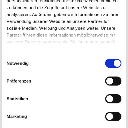
personalisieren, Funktionen für soziale Medien anbieten
Engagement führte ihn zu verschiedenen
zu können und die Zugriffe auf unsere Website zu
Klöstern, wo er als Dozent und Leiter
analysieren. Außerdem geben wir Informationen zu Ihrer
Workshops betreibt: U.a. in Coesfeld, Loccum,
Verwendung unserer Website an unsere Partner für
Möllenbeck, Burg Sternberg oder Burg
soziale Medien, Werbung und Analysen weiter. Unsere
Blankenheim.
Partner führen diese Informationen möglicherweise mit
weiteren Daten zusammen, die Sie ihnen bereitgestellt
haben oder die sie im Rahmen Ihrer Nutzung der Dienste
gesammelt haben.
Einwilligungsauswahl
Notwendig
Präferenzen
Statistiken
Marketing