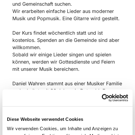
und Gemeinschaft suchen.
Wir erarbeiten einfache Lieder aus moderner
Musik und Popmusik. Eine Gitarre wird gestellt.
Der Kurs findet wöchentlich statt und ist
kostenlos. Spenden an die Gemeinde sind aber
willkommen.
Sobald wir einige Lieder singen und spielen
können, werden wir Gottesdienste und Feiern
mit unserer Musik bereichern.
Daniel Wahren stammt aus einer Musiker Familie
und arbeitet seit 30 Jahren in Detmold: Er war
als Musiker und Komponist 10 Jahre am
Landestheater tätig und tourt mit seiner
Mittelalter Folkband „Seinerzeit“ über Festivals
Diese Webseite verwendet Cookies
und Konzerte. Er veröffentlichte 30 Alben und
betreibt in Detmold seine kleine Musikschule
Wir verwenden Cookies, um Inhalte und Anzeigen zu
„Wahrens Musikhaus“. Sein kirchliches