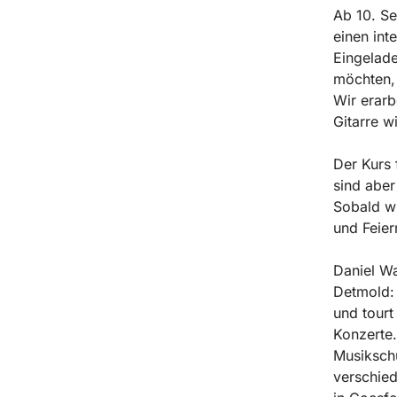
Ab 10. Se
einen int
Eingelade
möchten,
Wir erarb
Gitarre wi
Der Kurs 
sind abe
Sobald wi
und Feier
Daniel Wa
Detmold: 
und tourt
Konzerte.
Musikschu
verschied