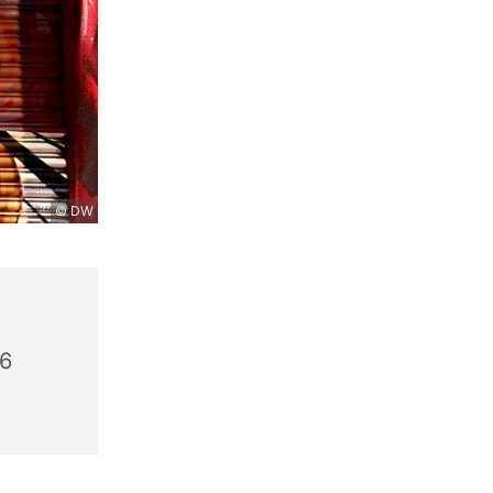
© DW
56