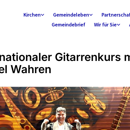
Kirchen
Gemeindeleben
Partnerscha
Gemeindebrief
Wir für Sie
rnationaler Gitarrenkurs m
el Wahren