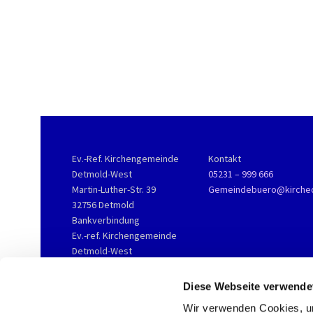
Ev.-Ref. Kirchengemeinde
Kontakt
Detmold-West
05231 – 999 666
Martin-Luther-Str. 39
Gemeindebuero@kirche
32756 Detmold
Bankverbindung
Ev.-ref. Kirchengemeinde
Detmold-West
KD-Bank
IBAN DE76 3506 0190 2002
Diese Webseite verwende
3800 16
Wir verwenden Cookies, um