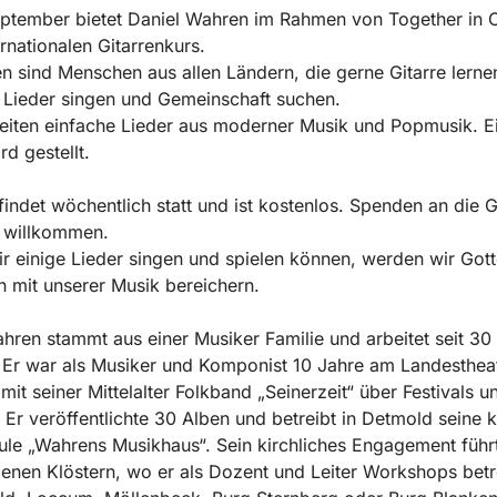
ptember bietet Daniel Wahren im Rahmen von Together in C
ernationalen Gitarrenkurs.
n sind Menschen aus allen Ländern, die gerne Gitarre lerne
 Lieder singen und Gemeinschaft suchen.
eiten einfache Lieder aus moderner Musik und Popmusik. E
rd gestellt.
findet wöchentlich statt und ist kostenlos. Spenden an die
r willkommen.
r einige Lieder singen und spielen können, werden wir Gott
n mit unserer Musik bereichern.
hren stammt aus einer Musiker Familie und arbeitet seit 30 
Er war als Musiker und Komponist 10 Jahre am Landestheat
 mit seiner Mittelalter Folkband „Seinerzeit“ über Festivals u
 Er veröffentlichte 30 Alben und betreibt in Detmold seine k
le „Wahrens Musikhaus“. Sein kirchliches Engagement führt
enen Klöstern, wo er als Dozent und Leiter Workshops betr