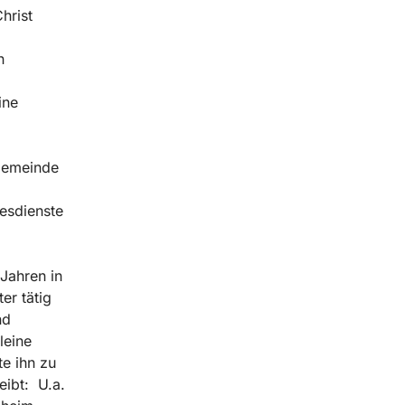
hrist
n
ine
 Gemeinde
esdienste
Jahren in
er tätig
nd
leine
e ihn zu
eibt: U.a.