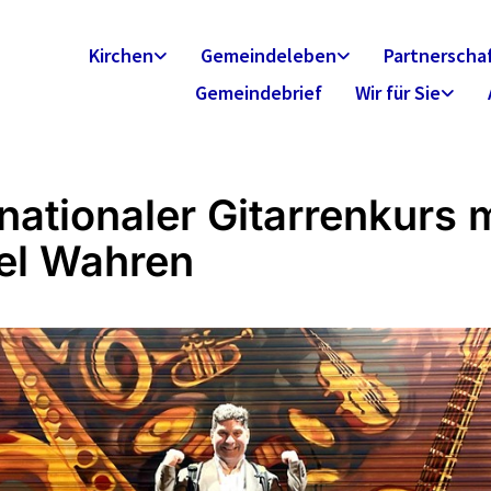
Kirchen
Gemeindeleben
Partnerscha
Gemeindebrief
Wir für Sie
rnationaler Gitarrenkurs m
el Wahren