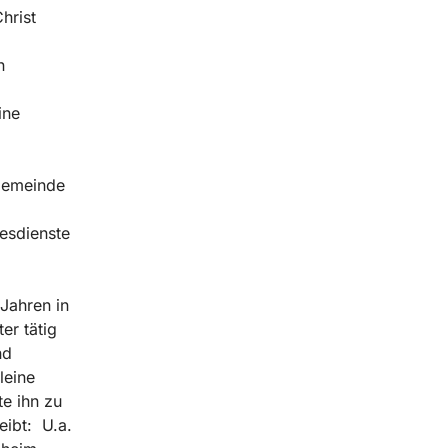
hrist
n
ine
 Gemeinde
esdienste
Jahren in
er tätig
nd
leine
e ihn zu
eibt: U.a.