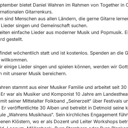
ptember bietet Daniel Wahren im Rahmen von Together in C
ernationalen Gitarrenkurs.
n sind Menschen aus allen Ländern, die gerne Gitarre lerne
 Lieder singen und Gemeinschaft suchen.
eiten einfache Lieder aus moderner Musik und Popmusik. E
rd gestellt.
findet wöchentlich statt und ist kostenlos. Spenden an die
r willkommen.
r einige Lieder singen und spielen können, werden wir Gott
n mit unserer Musik bereichern.
hren stammt aus einer Musiker Familie und arbeitet seit 30 
Er war als Musiker und Komponist 10 Jahre am Landestheat
 mit seiner Mittelalter Folkband „Seinerzeit“ über Festivals u
 Er veröffentlichte 30 Alben und betreibt in Detmold seine k
le „Wahrens Musikhaus“. Sein kirchliches Engagement führt
enen Klöstern, wo er als Dozent und Leiter Workshops betr