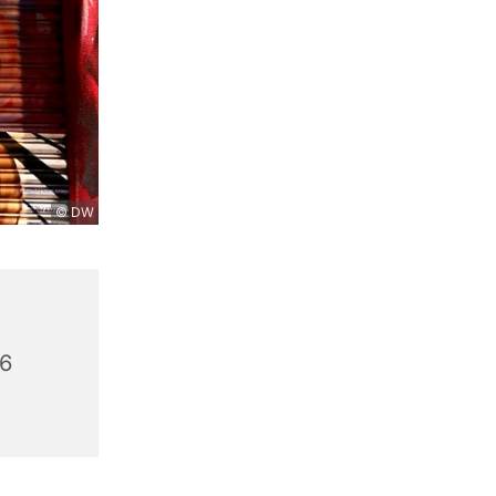
© DW
56