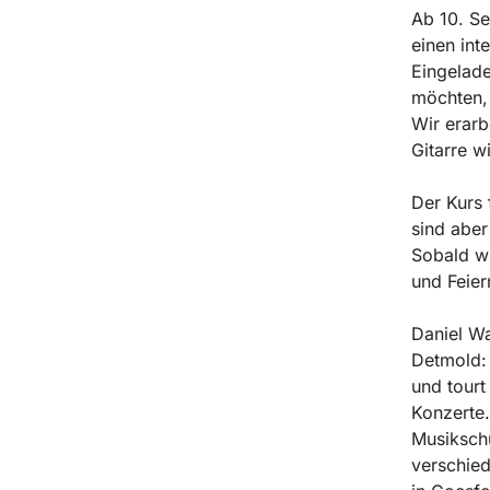
Ab 10. Se
einen int
Eingelade
möchten,
Wir erarb
Gitarre wi
Der Kurs 
sind abe
Sobald wi
und Feier
Daniel Wa
Detmold: 
und tourt
Konzerte.
Musikschu
verschied