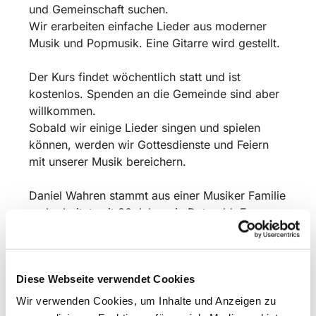
und Gemeinschaft suchen.
Wir erarbeiten einfache Lieder aus moderner
Musik und Popmusik. Eine Gitarre wird gestellt.
Der Kurs findet wöchentlich statt und ist
kostenlos. Spenden an die Gemeinde sind aber
willkommen.
Sobald wir einige Lieder singen und spielen
können, werden wir Gottesdienste und Feiern
mit unserer Musik bereichern.
Daniel Wahren stammt aus einer Musiker Familie
und arbeitet seit 30 Jahren in Detmold: Er war
als Musiker und Komponist 10 Jahre am
Landestheater tätig und tourt mit seiner
Mittelalter Folkband „Seinerzeit“ über Festivals
Diese Webseite verwendet Cookies
und Konzerte. Er veröffentlichte 30 Alben und
betreibt in Detmold seine kleine Musikschule
Wir verwenden Cookies, um Inhalte und Anzeigen zu
„Wahrens Musikhaus“. Sein kirchliches