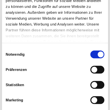
personalisieren, Funktionen für soziale Medien anbieten
Engagement führte ihn zu verschiedenen
zu können und die Zugriffe auf unsere Website zu
Klöstern, wo er als Dozent und Leiter
analysieren. Außerdem geben wir Informationen zu Ihrer
Workshops betreibt: U.a. in Coesfeld, Loccum,
Verwendung unserer Website an unsere Partner für
Möllenbeck, Burg Sternberg oder Burg
soziale Medien, Werbung und Analysen weiter. Unsere
Blankenheim.
Partner führen diese Informationen möglicherweise mit
weiteren Daten zusammen, die Sie ihnen bereitgestellt
haben oder die sie im Rahmen Ihrer Nutzung der Dienste
gesammelt haben.
Einwilligungsauswahl
Notwendig
Präferenzen
Statistiken
Marketing