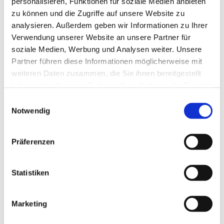
personalisieren, Funktionen für soziale Medien anbieten
Engagement führte ihn zu verschiedenen
zu können und die Zugriffe auf unsere Website zu
Klöstern, wo er als Dozent und Leiter
analysieren. Außerdem geben wir Informationen zu Ihrer
Workshops betreibt: U.a. in Coesfeld, Loccum,
Verwendung unserer Website an unsere Partner für
Möllenbeck, Burg Sternberg oder Burg
soziale Medien, Werbung und Analysen weiter. Unsere
Blankenheim.
Partner führen diese Informationen möglicherweise mit
weiteren Daten zusammen, die Sie ihnen bereitgestellt
haben oder die sie im Rahmen Ihrer Nutzung der Dienste
gesammelt haben.
Einwilligungsauswahl
Notwendig
Präferenzen
Statistiken
Marketing