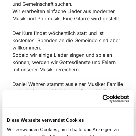
und Gemeinschaft suchen.
Wir erarbeiten einfache Lieder aus moderner
Musik und Popmusik. Eine Gitarre wird gestellt.
Der Kurs findet wöchentlich statt und ist
kostenlos. Spenden an die Gemeinde sind aber
willkommen.
Sobald wir einige Lieder singen und spielen
können, werden wir Gottesdienste und Feiern
mit unserer Musik bereichern.
Daniel Wahren stammt aus einer Musiker Familie
und arbeitet seit 30 Jahren in Detmold: Er war
als Musiker und Komponist 10 Jahre am
Landestheater tätig und tourt mit seiner
Mittelalter Folkband „Seinerzeit“ über Festivals
Diese Webseite verwendet Cookies
und Konzerte. Er veröffentlichte 30 Alben und
betreibt in Detmold seine kleine Musikschule
Wir verwenden Cookies, um Inhalte und Anzeigen zu
„Wahrens Musikhaus“. Sein kirchliches