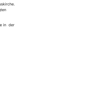
uskirche.
gten
e in der