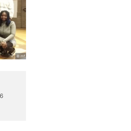
© mf
56