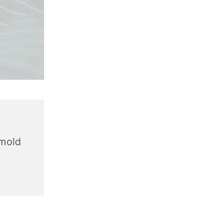
r
tmold