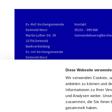
Ev.-Ref. Kirchengemeinde
Kontakt
Detmold-West
05231 – 999 666
Martin-Luther-Str. 39
Gemeindebuero@kirche
32756 Detmold
Bankverbindung
Ev.-ref. Kirchengemeinde
Detmold-West
KD-Bank
IBAN DE76 3506 0190 2002
Diese Webseite verwende
3800 16
Wir verwenden Cookies, um
anbieten zu können und di
Informationen zu Ihrer Ve
und Analysen weiter. Unse
zusammen, die Sie ihnen b
gesammelt haben.