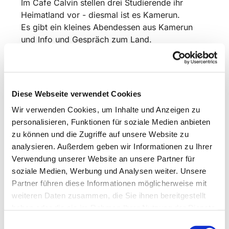
Im Cafe Calvin stellen drei Studierende ihr
Heimatland vor - diesmal ist es Kamerun.
Es gibt ein kleines Abendessen aus Kamerun
und Info und Gespräch zum Land.
Anmeldung unter michael.fleck@pfr.lippische-
landeskirche.de
Nichtstudierende zahlen einen Kostenbeitrag
Diese Webseite verwendet Cookies
von 10 €
Wir verwenden Cookies, um Inhalte und Anzeigen zu
personalisieren, Funktionen für soziale Medien anbieten
zu können und die Zugriffe auf unsere Website zu
analysieren. Außerdem geben wir Informationen zu Ihrer
Verwendung unserer Website an unsere Partner für
soziale Medien, Werbung und Analysen weiter. Unsere
Partner führen diese Informationen möglicherweise mit
weiteren Daten zusammen, die Sie ihnen bereitgestellt
haben oder die sie im Rahmen Ihrer Nutzung der Dienste
gesammelt haben.
Einwilligungsauswahl