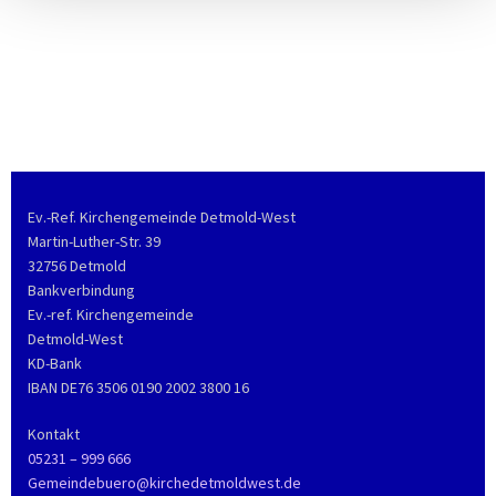
Ev.-Ref. Kirchengemeinde Detmold-West
Martin-Luther-Str. 39
32756 Detmold
Bankverbindung
Ev.-ref. Kirchengemeinde
Detmold-West
KD-Bank
IBAN DE76 3506 0190 2002 3800 16
Kontakt
05231 – 999 666
Gemeindebuero@kirchedetmoldwest.de