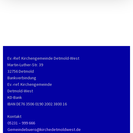
Ev.-Ref. Kirchengemeinde Detmold-West
Martin-Luther-Str. 39
32756 Detmold
Bankverbindung
Ev.-ref. Kirchengemeinde
Detmold-West
KD-Bank
IBAN DE76 3506 0190 2002 3800 16
Kontakt
05231 – 999 666
Gemeindebuero@kirchedetmoldwest.de