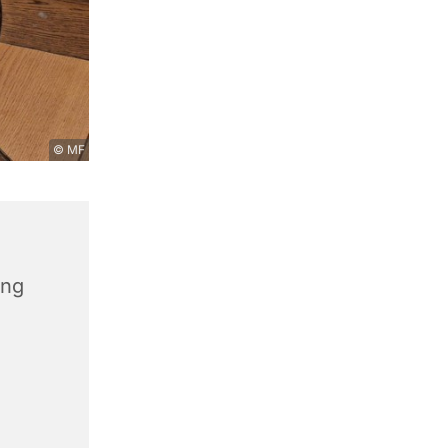
© MF
ang