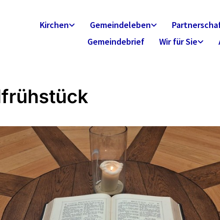
Kirchen
Gemeindeleben
Partnerscha
Gemeindebrief
Wir für Sie
lfrühstück