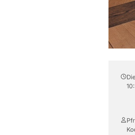
Die
10
Pfr
Ko