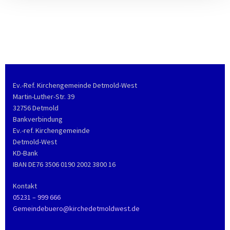
Ev.-Ref. Kirchengemeinde Detmold-West
Martin-Luther-Str. 39
32756 Detmold
Bankverbindung
Ev.-ref. Kirchengemeinde
Detmold-West
KD-Bank
IBAN DE76 3506 0190 2002 3800 16
Kontakt
05231 – 999 666
Gemeindebuero@kirchedetmoldwest.de