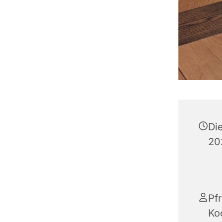
Di
20
Pfr
Ko