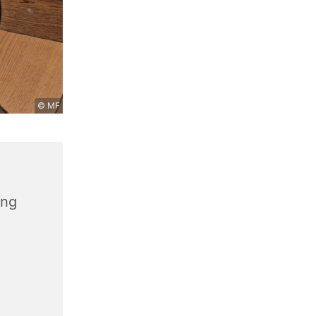
© MF
ang