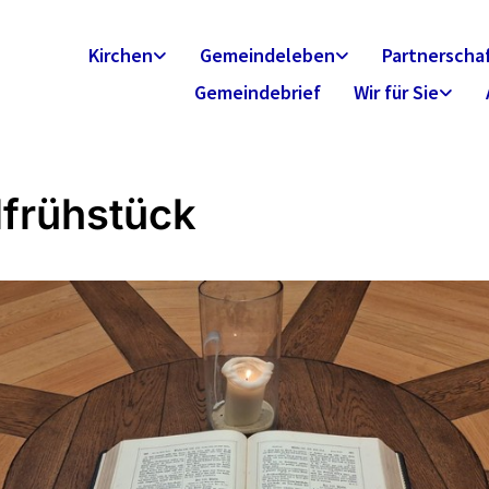
Kirchen
Gemeindeleben
Partnerscha
Gemeindebrief
Wir für Sie
lfrühstück