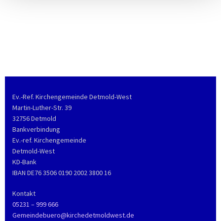
Ev.-Ref. Kirchengemeinde Detmold-West
Martin-Luther-Str. 39
32756 Detmold
Bankverbindung
Ev.-ref. Kirchengemeinde
Detmold-West
KD-Bank
IBAN DE76 3506 0190 2002 3800 16
Kontakt
05231 – 999 666
Gemeindebuero@kirchedetmoldwest.de