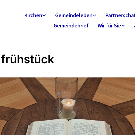
Kirchen
Gemeindeleben
Partnerscha
Gemeindebrief
Wir für Sie
lfrühstück