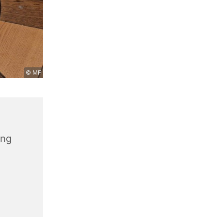
© MF
ang