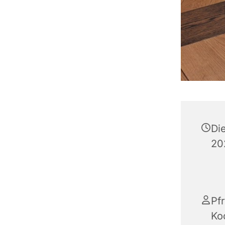
Di
20
Pfr
Ko