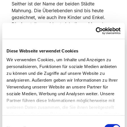
Seither ist der Name der beiden Städte
Mahnung. Die Überlebenden sind bis heute
gezeichnet, wie auch ihre Kinder und Enkel.
Die Ausstellung widmet sich diesen Menschen
und der Frage nach dem Sinn oder Unsinn von
solcehn Massenvernichtungswaffen.
Sie ist bis zum 29. Nov. geölffnet, Di-Fr., 10-12
Diese Webseite verwendet Cookies
und 15 bis 17 Uhr.
Wir verwenden Cookies, um Inhalte und Anzeigen zu
personalisieren, Funktionen für soziale Medien anbieten
zu können und die Zugriffe auf unsere Website zu
analysieren. Außerdem geben wir Informationen zu Ihrer
Verwendung unserer Website an unsere Partner für
soziale Medien, Werbung und Analysen weiter. Unsere
Partner führen diese Informationen möglicherweise mit
weiteren Daten zusammen, die Sie ihnen bereitgestellt
haben oder die sie im Rahmen Ihrer Nutzung der Dienste
gesammelt haben.
Einwilligungsauswahl